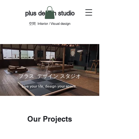
plus design studio
空間 Interior / Visual design
​プラス デザイン スタジオ
Live your life, design your space.
Our Projects